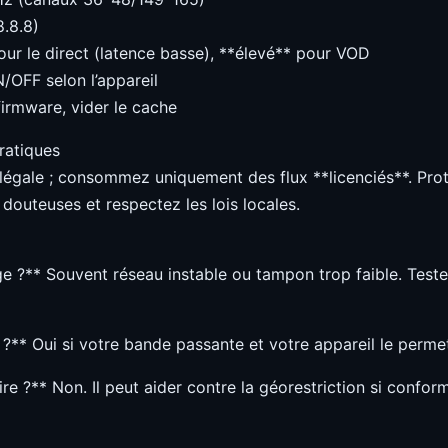
8.8.8)
our le direct (latence basse), **élevé** pour VOD
/OFF selon l’appareil
 firmware, vider le cache
ratiques
 légale ; consommez uniquement des flux **licenciés**. Pr
 douteuses et respectez les lois locales.
ge ?** Souvent réseau instable ou tampon trop faible. Test
 ?** Oui si votre bande passante et votre appareil le perme
re ?** Non. Il peut aider contre la géorestriction si conform