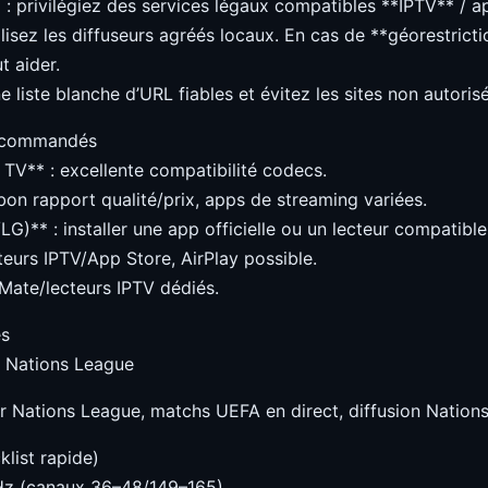
: privilégiez des services légaux compatibles **IPTV** / 
tilisez les diffuseurs agréés locaux. En cas de **géorestrict
t aider.
 liste blanche d’URL fiables et évitez les sites non autorisé
recommandés
TV** : excellente compatibilité codecs.
 bon rapport qualité/prix, apps de streaming variées.
G)** : installer une app officielle ou un lecteur compatib
teurs IPTV/App Store, AirPlay possible.
Mate/lecteurs IPTV dédiés.
és
g Nations League
ir Nations League, matchs UEFA en direct, diffusion Nation
klist rapide)
GHz (canaux 36–48/149–165)