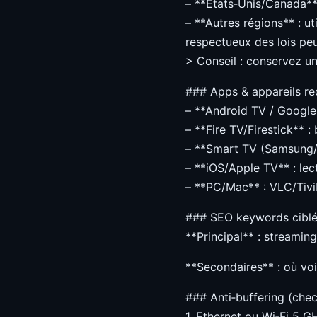
– **États‑Unis/Canada** 
– **Autres régions** : u
respectueux des lois peu
> Conseil : conservez une
### Apps & appareils 
– **Android TV / Google 
– **Fire TV/Firestick** :
– **Smart TV (Samsung/L
– **iOS/Apple TV** : lec
– **PC/Mac** : VLC/Tivi
### SEO keywords cibl
**Principal** : streamin
**Secondaires** : où vo
### Anti‑buffering (chec
1. Ethernet ou Wi‑Fi 5 