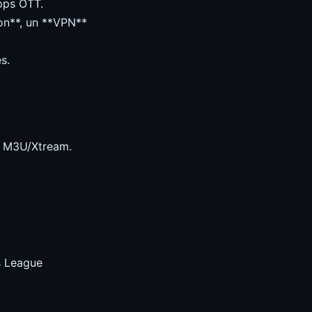
apps OTT.
ion**, un **VPN**
s.
le M3U/Xtream.
s League