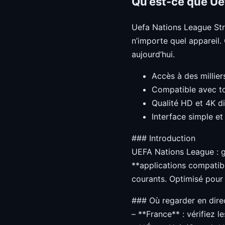
Qu’est-ce que Ue
Uefa Nations League Str
n’importe quel appareil
aujourd’hui.
Accès à des millier
Compatible avec to
Qualité HD et 4K d
Interface simple et 
### Introduction
UEFA Nations League : g
**applications compatibl
courants. Optimisé pour
### Où regarder en direc
– **France** : vérifiez l