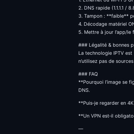
2. DNS rapide (1.1.1.1 / 8.
3. Tampon : **faible** p
4. Décodage matériel ON
5. Mettre à jour l’app/le
### Légalité & bonnes p
La technologie IPTV est
n’utilisez pas de sources
### FAQ
**Pourquoi l’image se fi
DNS.
**Puis‑je regarder en 4K
**Un VPN est‑il obligatoi
—