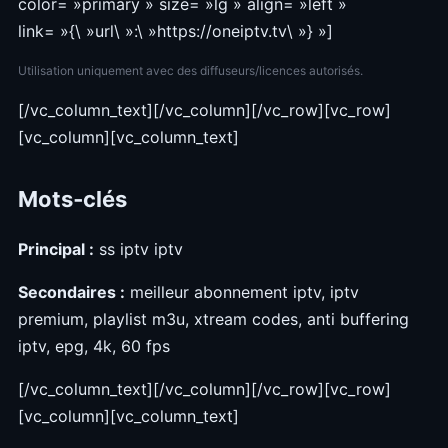
color= »primary » size= »lg » align= »left »
link= »{\ »url\ »:\ »https://oneiptv.tv\ »} »]
Utilisation uniquement avec des diffuseurs/licences autorisés.
[/vc_column_text][/vc_column][/vc_row][vc_row]
[vc_column][vc_column_text]
Mots‑clés
Principal :
ss iptv iptv
Secondaires :
meilleur abonnement iptv, iptv
premium, playlist m3u, xtream codes, anti buffering
iptv, epg, 4k, 60 fps
[/vc_column_text][/vc_column][/vc_row][vc_row]
[vc_column][vc_column_text]