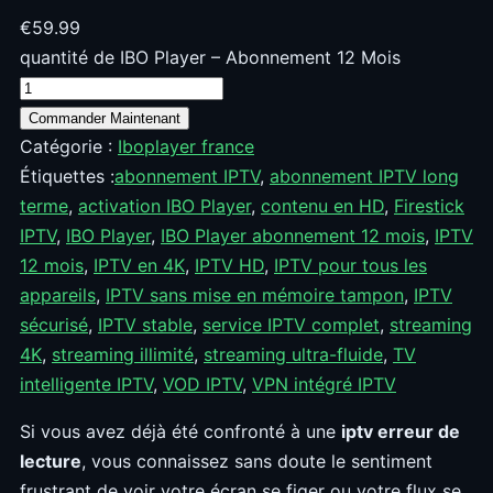
€
59.99
quantité de IBO Player – Abonnement 12 Mois
Commander Maintenant
Catégorie :
Iboplayer france
Étiquettes :
abonnement IPTV
,
abonnement IPTV long
terme
,
activation IBO Player
,
contenu en HD
,
Firestick
IPTV
,
IBO Player
,
IBO Player abonnement 12 mois
,
IPTV
12 mois
,
IPTV en 4K
,
IPTV HD
,
IPTV pour tous les
appareils
,
IPTV sans mise en mémoire tampon
,
IPTV
sécurisé
,
IPTV stable
,
service IPTV complet
,
streaming
4K
,
streaming illimité
,
streaming ultra-fluide
,
TV
intelligente IPTV
,
VOD IPTV
,
VPN intégré IPTV
Si vous avez déjà été confronté à une
iptv erreur de
lecture
, vous connaissez sans doute le sentiment
frustrant de voir votre écran se figer ou votre flux se