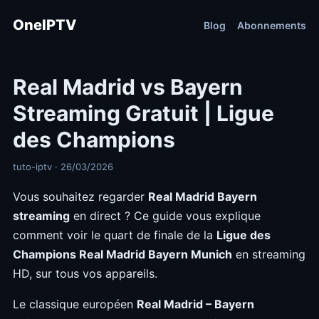
OneIPTV
Blog
Abonnements
Real Madrid vs Bayern
Streaming Gratuit | Ligue
des Champions
tuto-iptv · 26/03/2026
Vous souhaitez regarder
Real Madrid Bayern
streaming
en direct ? Ce guide vous explique
comment voir le quart de finale de la
Ligue des
Champions Real Madrid Bayern Munich
en streaming
HD, sur tous vos appareils.
Le classique européen
Real Madrid – Bayern