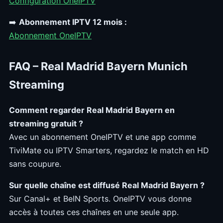
Configuration OneIPTV
➡️
Abonnement IPTV 12 mois :
Abonnement OneIPTV
FAQ – Real Madrid Bayern Munich
Streaming
Comment regarder Real Madrid Bayern en
streaming gratuit ?
Avec un abonnement OneIPTV et une app comme
TiviMate ou IPTV Smarters, regardez le match en HD
sans coupure.
Sur quelle chaîne est diffusé Real Madrid Bayern ?
Sur Canal+ et BeIN Sports. OneIPTV vous donne
accès à toutes ces chaînes en une seule app.