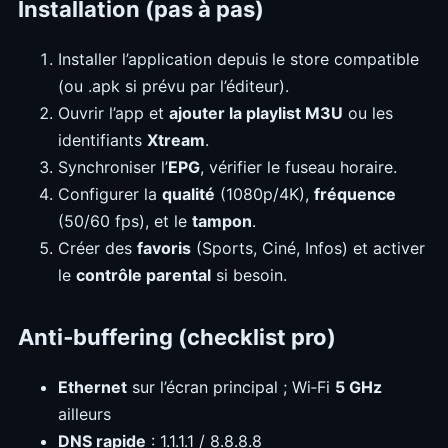
Installation (pas à pas)
Installer l’application depuis le store compatible
(ou .apk si prévu par l’éditeur).
Ouvrir l’app et
ajouter la playlist M3U
ou les
identifiants
Xtream
.
Synchroniser l’
EPG
, vérifier le fuseau horaire.
Configurer la
qualité
(1080p/4K),
fréquence
(50/60 fps), et le
tampon
.
Créer des
favoris
(Sports, Ciné, Infos) et activer
le
contrôle parental
si besoin.
Anti‑buffering (checklist pro)
Ethernet
sur l’écran principal ; Wi‑Fi
5 GHz
ailleurs
DNS rapide
: 1.1.1.1 / 8.8.8.8