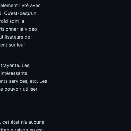
galement livré avec
d. Qu’est-cequ’un
roid sont la
visionner la vidéo
utilisateurs de
ent sur leur
ttrayante. Les
 intéressants
ents services, etc. Les
e pouvoir utiliser
, cet état n’a aucune
itable raison en est