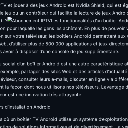
TV et jouer à des jeux Android est Nvidia Shield, qui est é
 jeu ou un contrôleur qui facilite la lecture de jeux Androi
id ?
Les fonctionnalités d’un boîtier And
son pour laquelle les gens les achètent. En plus de pouvoir 
on sur votre téléviseur, les boîtiers Android permettent aux 
Web, d’utiliser plus de 500 000 applications et jeux directem
ns avoir à disposer d’une console de jeu supplémentaire.
 social d’un boîtier Android est une autre caractéristique a
 exemple, partager des sites Web et des articles d’actualité
éviseur, consulter leurs e-mails, discuter en ligne via différ
t la façon dont nous utilisons nos téléviseurs. L’avantage d
seur est une innovation très attrayante.
s d’installation Android
s où un boîtier TV Android utilise un système d’exploitation
ction de solutions informatives et de divertissement. La vér