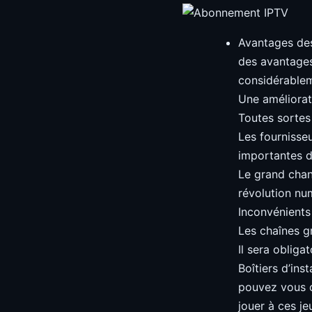
Avantages des
des avantages 
considérable
Une améliorati
Toutes sortes
Les fournisseu
importantes 
Le grand chang
révolution nu
Inconvénients 
Les chaînes g
Il sera obliga
Boîtiers d’ins
pouvez vous c
jouer à ces je