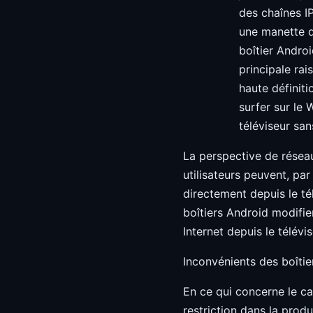
des chaînes IP
une manette de
boîtier Andro
principale rai
haute définiti
surfer sur le 
téléviseur sa
La perspective de réseau
utilisateurs peuvent, par
directement depuis le tél
boîtiers Android modifien
Internet depuis le télévi
Inconvénients des boîtier
En ce qui concerne le ca
restriction dans la produ