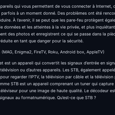
areils qui vous permettent de vous connecter à Internet,
ce parfois à un moment donné. Des problèmes ont été rencon
duire. À l’avenir, il se peut que les pare-feu protègent égal
e données et les atteintes à la vie privée, et plus inquiétan
ent des photos et enregistrent ce qui se passe dans la piè
réduite en tant que danger pour la sécurité.
on (MAG, Enigma2, FireTV, Roku, Android box, AppleTV)
et est un appareil qui convertit les signaux d’entrée en sig
 télévision ou d’autres appareils. Les STB, également appel
our regarder l’IPTV, la télévision par câble et la télévision 
mme STB est un appareil comprenant un tuner qui capture 
 téléviseur pour une image de haute qualité. Le décodeur es
s signaux au formatnumérique. Qu’est-ce que STB ?