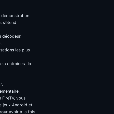
e démonstration
s s’étend
du décodeur.
.
isations les plus
ela entraînera la
r.
lémentaire.
n FireTV, vous
e jeux Android et
pour avoir à la fois