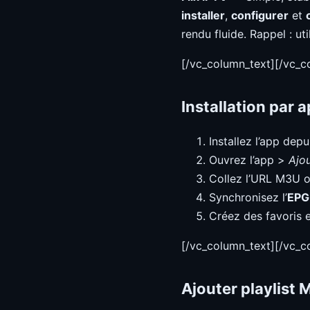
installer
,
configurer
et
rendu fluide. Rappel : ut
[/vc_column_text][/vc_
Installation par a
Installez l’app depu
Ouvrez l’app >
Ajou
Collez l’URL M3U o
Synchronisez l’
EPG
Créez des favoris e
[/vc_column_text][/vc_
Ajouter playlist 