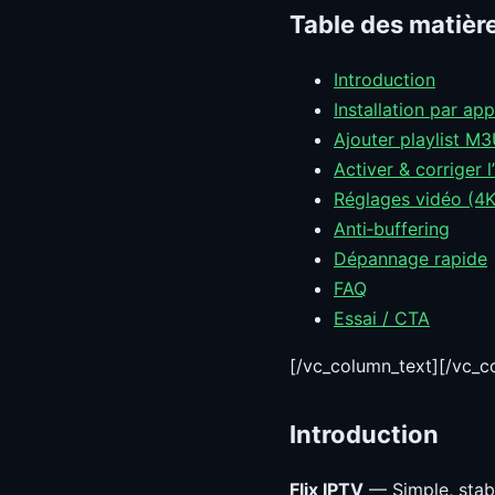
Table des matièr
Introduction
Installation par app
Ajouter playlist M3
Activer & corriger 
Réglages vidéo (4K
Anti‑buffering
Dépannage rapide
FAQ
Essai / CTA
[/vc_column_text][/vc_
Introduction
Flix IPTV
— Simple, stab