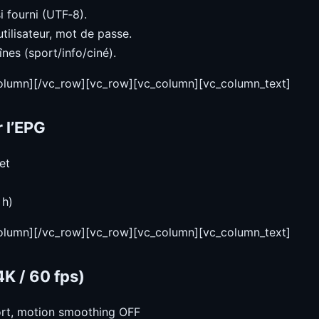
 fourni (UTF‑8).
tilisateur, mot de passe.
înes (sport/info/ciné).
column][/vc_row][vc_row][vc_column][vc_column_text]
r l’EPG
et
 h)
column][/vc_row][vc_row][vc_column][vc_column_text]
K / 60 fps)
ort, motion smoothing OFF