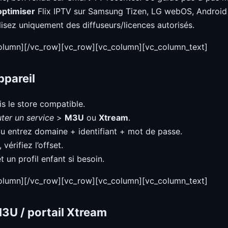
optimiser
Flix IPTV sur Samsung Tizen, LG webOS, Android 
ilisez uniquement des diffuseurs/licences autorisés.
column][/vc_row][vc_row][vc_column][vc_column_text]
ppareil
is le store compatible.
ter un service
>
M3U
ou
Xtream
.
u entrez domaine + identifiant + mot de passe.
, vérifiez l’offset.
t un profil enfant si besoin.
column][/vc_row][vc_row][vc_column][vc_column_text]
M3U / portail Xtream