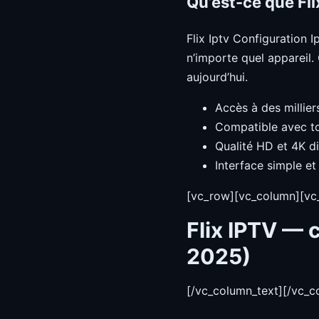
Qu’est-ce que Fli
Flix Iptv Configuration 
n’importe quel appareil
aujourd’hui.
Accès à des millier
Compatible avec to
Qualité HD et 4K d
Interface simple et 
[vc_row][vc_column][vc
Flix IPTV — 
2025)
[/vc_column_text][/vc_