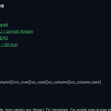
es
areil
U / portail Xtream
l’EPG
 / 60 fps)
column][/vc_row][vc_row][vc_column][vc_column_text]
le, bon rendu sur Smart TV récentes. Ce guide pas‑à‑pas