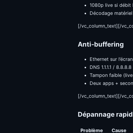
1080p live si débit
Décodage matérie
[/vc_column_text][/vc_
Anti‑buffering
Ethernet sur l’écran
DNS 1.1.1.1 / 8.8.8.8
Tampon faible (live
Deux apps + second
[/vc_column_text][/vc_
Dépannage rapid
Problème
Cause