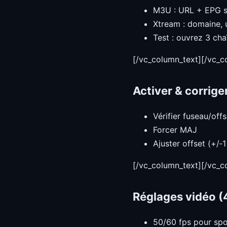
M3U : URL + EPG si
Xtream : domaine, u
Test : ouvrez 3 cha
[/vc_column_text][/vc_
Activer & corrige
Vérifier fuseau/offs
Forcer MAJ
Ajuster offset (+/‑1
[/vc_column_text][/vc_
Réglages vidéo (4
50/60 fps pour sp