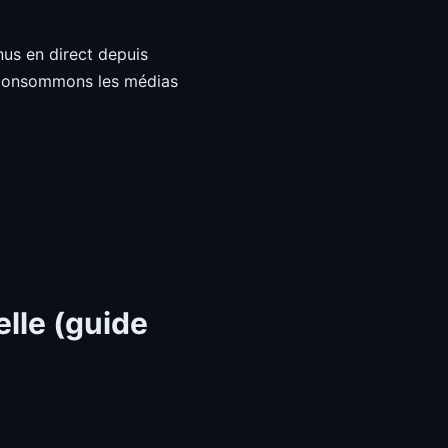
nus en direct depuis
s consommons les médias
elle (guide