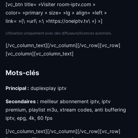
[vc_btn title= »Visiter room‑iptv.com »
color= »primary » size= »lg » align= »left »
link= »{\ »url\ »:\ »https://oneiptv.tv\ »} »]
Utilisation uniquement avec des diffuseurs/licences autorisés.
[/vc_column_text][/vc_column][/vc_row][vc_row]
[vc_column][vc_column_text]
Mots‑clés
Principal :
duplexplay iptv
Secondaires :
meilleur abonnement iptv, iptv
premium, playlist m3u, xtream codes, anti buffering
iptv, epg, 4k, 60 fps
[/vc_column_text][/vc_column][/vc_row][vc_row]