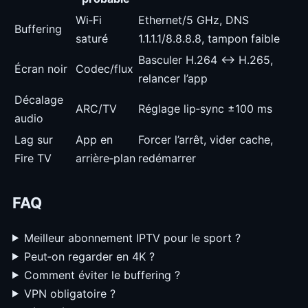
Wi‑Fi
Ethernet/5 GHz, DNS
Buffering
saturé
1.1.1.1/8.8.8.8, tampon faible
Basculer H.264 ↔ H.265,
Écran noir
Codec/flux
relancer l’app
Décalage
ARC/TV
Réglage lip‑sync ±100 ms
audio
Lag sur
App en
Forcer l’arrêt, vider cache,
Fire TV
arrière‑plan
redémarrer
FAQ
Meilleur abonnement IPTV pour le sport ?
Peut‑on regarder en 4K ?
Comment éviter le buffering ?
VPN obligatoire ?