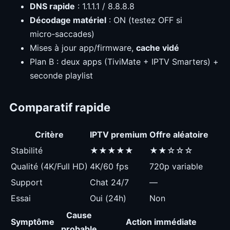
DNS rapide
: 1.1.1.1 / 8.8.8.8
Décodage matériel
: ON (testez OFF si
micro‑saccades)
Mises à jour app/firmware,
cache vidé
Plan B : deux apps (TiviMate + IPTV Smarters) +
seconde playlist
Comparatif rapide
Critère
IPTV premium
Offre aléatoire
Stabilité
★★★★★
★★☆☆☆
Qualité (4K/Full HD)
4K/60 fps
720p variable
Support
Chat 24/7
—
Essai
Oui (24h)
Non
Cause
Symptôme
Action immédiate
probable