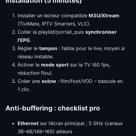
Installation (5 minutes)
Installer un lecteur compatible
M3U/Xtream
(TiviMate, IPTV Smarters, VLC).
Coller la playlist/portail, puis
synchroniser
l’EPG
.
Régler le
tampon
: faible pour le live, moyen si
réseau instable.
Activer le
mode sport
sur la TV (60 fps,
réduction flou).
Créer une
scène
: film/foot/VOD – bascule en
1 clic.
Anti‑buffering : checklist pro
Ethernet
sur l’écran principal ; 5 GHz (canaux
36–48/149–165) ailleurs