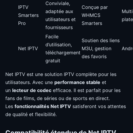
Conviviale,
IPTV
Conçue par
adaptée aux
Multi
Smarters
WHMCS
utilisateurs et
plat
Pro
Smarters
fournisseurs
Facile
Soutien des liens
d’utilisation,
Net IPTV
M3U, gestion
Andr
téléchargement
des favoris
gratuit
Net IPTV est une solution IPTV complète pour les
utilisateurs. Avec une
performance stable
et
un
lecteur de codec
efficace. Il est parfait pour les
fans de films, de séries ou de sports en direct.
Les
fonctionnalités Net IPTV
satisferont vos attentes
de qualité et flexibilité.
Compatibilité étendue de Net IPTV