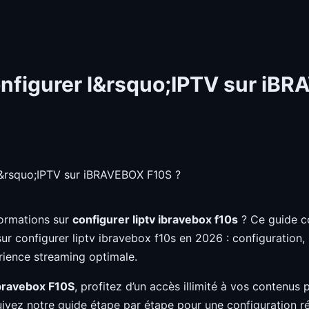
figurer l&rsquo;IPTV sur iB
ormations sur
configurer liptv ibravebox f10s
? Ce guide c
 sur configurer liptv ibravebox f10s en 2026 : configuration, u
rience streaming optimale.
Ibravebox F10S
, profitez d’un accès illimité à vos contenus
uivez notre guide étape par étape pour une configuration ré