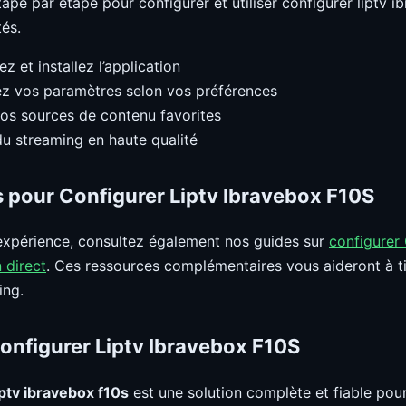
tape par étape pour configurer et utiliser configurer liptv 
és.
z et installez l’application
z vos paramètres selon vos préférences
os sources de contenu favorites
du streaming en haute qualité
s pour Configurer Liptv Ibravebox F10S
expérience, consultez également nos guides sur
configurer
 direct
. Ces ressources complémentaires vous aideront à tir
ing.
onfigurer Liptv Ibravebox F10S
iptv ibravebox f10s
est une solution complète et fiable pou