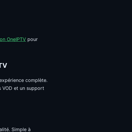
tion OneIPTV
pour
PTV
expérience complète.
us VOD et un support
lité. Simple à