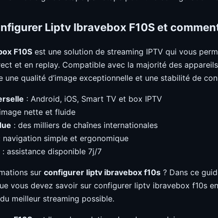
nfigurer Liptv Ibravebox F10S et comment
ebox F10S
est une solution de streaming IPTV qui vous perm
irect et en replay. Compatible avec la majorité des apparei
re une qualité d’image exceptionnelle et une stabilité de c
erselle
: Android, iOS, Smart TV et box IPTV
image nette et fluide
due
: des milliers de chaînes internationales
 navigation simple et ergonomique
: assistance disponible 7j/7
rmations sur
configurer liptv ibravebox f10s
? Dans ce guid
ue vous devez savoir sur configurer liptv ibravebox f10s en
 du meilleur streaming possible.