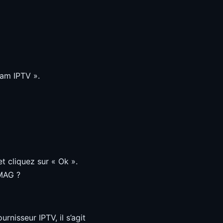
eam IPTV ».
et cliquez sur « Ok ».
 MAG ?
nisseur IPTV, il s’agit