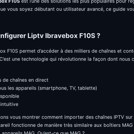
ebox F10S
est l’une des solutions les plus populaires pour r
Que vous soyez débutant ou utilisateur avancé, ce guide 
nfigurer Liptv Ibravebox F10S ?
ox F10S permet d’accéder à des milliers de chaînes et cont
. C’est une technologie qui révolutionne la façon dont nou
s de chaînes en direct
us les appareils (smartphone, TV, tablette)
isponible
intuitive
allons vous montrer comment importer des chaînes IPTV sur
eil fonctionne de manière très similaire aux boîtiers MAG et
x appareils MAG. Qu’est-ce que MAG ?