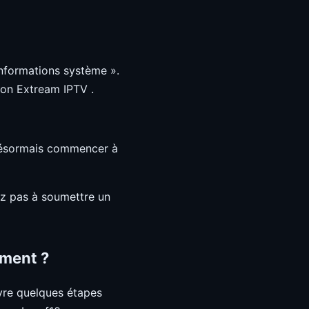
Informations système ».
ion Extream IPTV .
 désormais commencer à
ez pas à soumettre un
ement ?
ivre quelques étapes