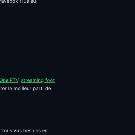
ibravebox f10s au
 OneIPTV
,
streaming foot
er le meilleur parti de
r tous vos besoins en