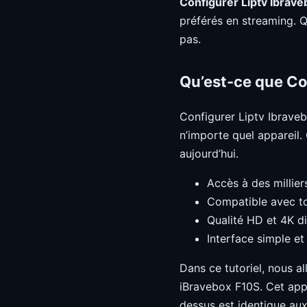
Configurer Liptv Ibrav
préférés en streaming. 
pas.
Qu’est-ce que Co
Configurer Liptv Ibraveb
n’importe quel appareil
aujourd’hui.
Accès à des millier
Compatible avec to
Qualité HD et 4K d
Interface simple et 
Dans ce tutoriel, nous 
iBravebox F10S. Cet appar
dessus est identique au