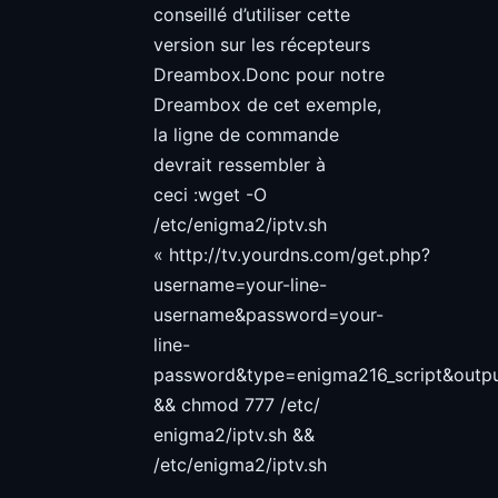
conseillé d’utiliser cette
version sur les récepteurs
Dreambox.Donc pour notre
Dreambox de cet exemple,
la ligne de commande
devrait ressembler à
ceci :wget -O
/etc/enigma2/iptv.sh
« http://tv.yourdns.com/get.php?
username=your-line-
username&password=your-
line-
password&type=enigma216_script&outpu
&& chmod 777 /etc/
enigma2/iptv.sh &&
/etc/enigma2/iptv.sh