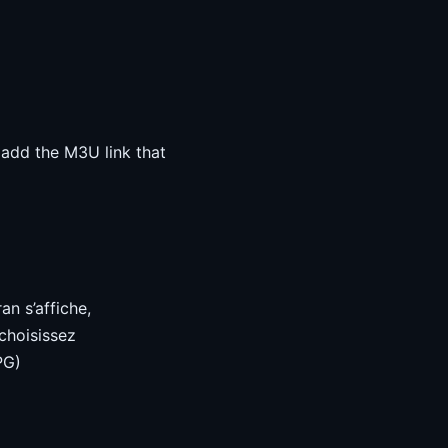
 add the M3U link that
an s’affiche,
 choisissez
PG)