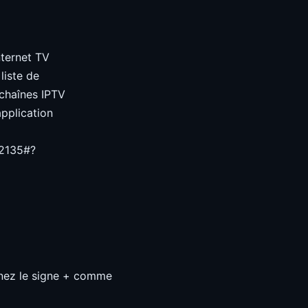
nternet TV
liste de
 chaînes IPTV
pplication
02135#?
onnez le signe + comme