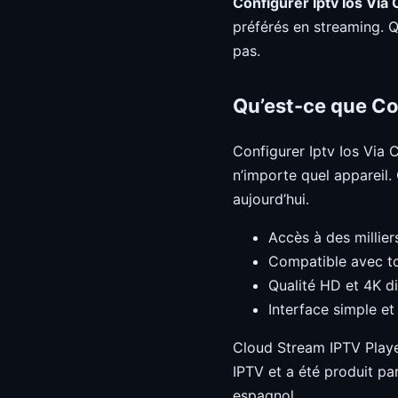
Configurer Iptv Ios Via
préférés en streaming. 
pas.
Qu’est-ce que Con
Configurer Iptv Ios Via 
n’importe quel appareil
aujourd’hui.
Accès à des millier
Compatible avec to
Qualité HD et 4K d
Interface simple et 
Cloud Stream IPTV Playe
IPTV et a été produit pa
espagnol.