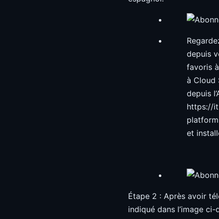
Regardez
depuis v
favoris 
à Cloud 
depuis l
https://
platfor
et instal
Étape 2 : Après avoir té
indiqué dans l’image ci-