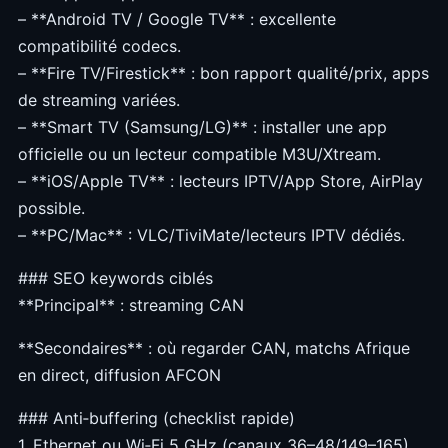
– **Android TV / Google TV** : excellente
compatibilité codecs.
– **Fire TV/Firestick** : bon rapport qualité/prix, apps
de streaming variées.
– **Smart TV (Samsung/LG)** : installer une app
officielle ou un lecteur compatible M3U/Xtream.
– **iOS/Apple TV** : lecteurs IPTV/App Store, AirPlay
possible.
– **PC/Mac** : VLC/TiviMate/lecteurs IPTV dédiés.
### SEO keywords ciblés
**Principal** : streaming CAN
**Secondaires** : où regarder CAN, matchs Afrique
en direct, diffusion AFCON
### Anti‑buffering (checklist rapide)
1. Ethernet ou Wi‑Fi 5 GHz (canaux 36–48/149–165)