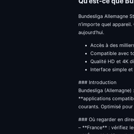
Qu’est-ce que Bu
Bundesliga Allemagne St
n’importe quel appareil
aujourd’hui.
Accès à des millier
Compatible avec to
Qualité HD et 4K d
Interface simple et 
### Introduction
Bundesliga (Allemagne) 
**applications compatibl
courants. Optimisé pour
### Où regarder en direc
– **France** : vérifiez l