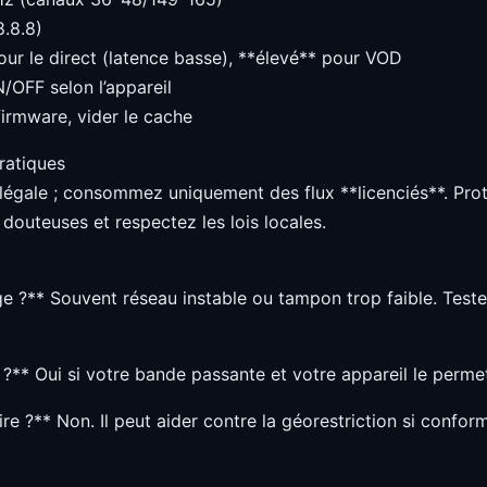
8.8.8)
our le direct (latence basse), **élevé** pour VOD
/OFF selon l’appareil
 firmware, vider le cache
ratiques
 légale ; consommez uniquement des flux **licenciés**. Pr
 douteuses et respectez les lois locales.
ge ?** Souvent réseau instable ou tampon trop faible. Test
 ?** Oui si votre bande passante et votre appareil le perme
re ?** Non. Il peut aider contre la géorestriction si conform