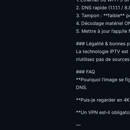
2. DNS rapide (1.1.1.1 / 8.
3. Tampon : **faible** p
4. Décodage matériel ON
5. Mettre à jour l’app/le
### Légalité & bonnes p
La technologie IPTV est
n’utilisez pas de sources
### FAQ
**Pourquoi l’image se fi
DNS.
**Puis‑je regarder en 4K
**Un VPN est‑il obligatoi
—