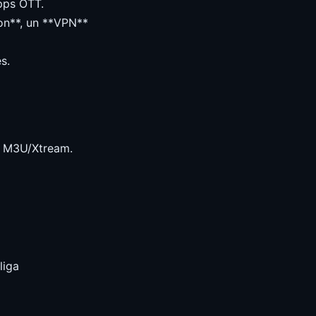
apps OTT.
ion**, un **VPN**
s.
le M3U/Xtream.
liga