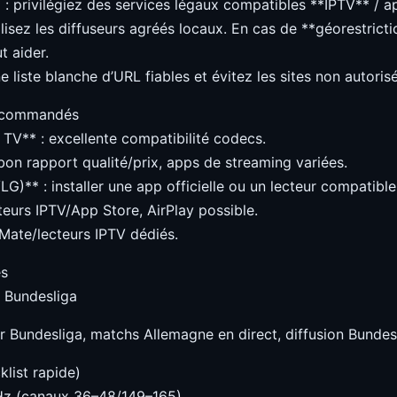
: privilégiez des services légaux compatibles **IPTV** / 
tilisez les diffuseurs agréés locaux. En cas de **géorestrict
t aider.
 liste blanche d’URL fiables et évitez les sites non autorisé
recommandés
TV** : excellente compatibilité codecs.
 bon rapport qualité/prix, apps de streaming variées.
G)** : installer une app officielle ou un lecteur compatib
teurs IPTV/App Store, AirPlay possible.
Mate/lecteurs IPTV dédiés.
és
g Bundesliga
r Bundesliga, matchs Allemagne en direct, diffusion Bundes
klist rapide)
GHz (canaux 36–48/149–165)