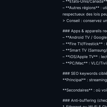
– **États‑Unis/Canada** 
– **Autres régions** : u
respectueux des lois peu
> Conseil : conservez une
### Apps & appareils 
– **Android TV / Google 
– **Fire TV/Firestick** :
– **Smart TV (Samsung/L
– **iOS/Apple TV** : lec
– **PC/Mac** : VLC/Tivi
### SEO keywords cibl
**Principal** : streamin
**Secondaires** : où voi
### Anti‑buffering (chec
1. Ethernet ou Wi‑Fi 5 