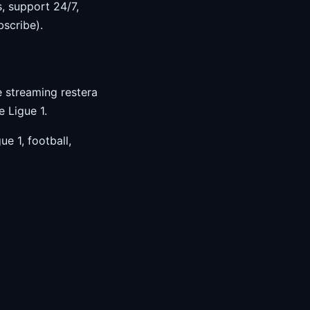
, support 24/7,
bscribe).
e streaming restera
 Ligue 1.
e 1, football,